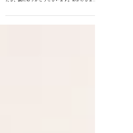
【9周年記念】感謝を込めた2大キャンペーン
福岡市西区で営業しております、THE RELAX
SALON Fukuoka です。 いつも当店をご愛顧いた
だき、誠にありがとうございます。おかげさまで
当店は、今月でオープン9周年を迎えることができ
ました。 9周年記念キャンペーンをどうぞお試しく
ださい。