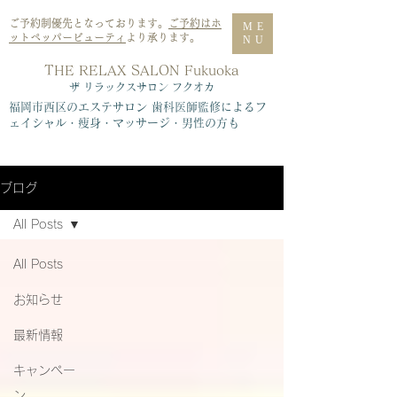
ご予約制優先となっております。
ご予約はホ
ME
ットペッパービューティ
より承ります。
NU
THE RELAX SALON Fukuoka
​ザ リラックスサロン フクオカ
福岡市西区のエステサロン 歯科医師監修によるフ
ェイシャル・痩身・マッサージ・男性の方も
ブログ
All Posts
All Posts
お知らせ
最新情報
キャンペー
ン