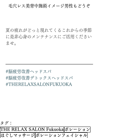
毛穴レス美背中施術イメージ男性もどうぞ
夏の疲れがどっと現れてくるこれからの季節
に是非心身のメンテナンスにご活用ください
ませ。
#脳疲労改善ヘッドスパ
#脳疲労改善デトックスヘッドスパ
#THERELAXSALONFUKUOKA
タグ：
THE RELAX SALON Fukuoka
ポレーション
ほぐしマッサージ
ポレーションフェイシャル