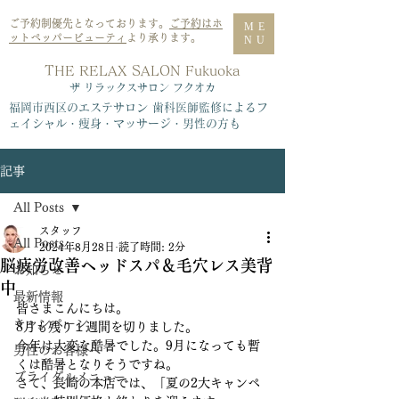
ご予約制優先となっております。
ご予約はホ
ME
ットペッパービューティ
より承ります。
NU
THE RELAX SALON Fukuoka
​ザ リラックスサロン フクオカ
福岡市西区のエステサロン 歯科医師監修によるフ
ェイシャル・痩身・マッサージ・男性の方も
記事
All Posts
スタッフ
All Posts
2024年8月28日
読了時間: 2分
脳疲労改善ヘッドスパ＆毛穴レス美背
お知らせ
中
最新情報
皆さまこんにちは。
キャンペーン
8月も残り１週間を切りました。
今年は大変な酷暑でした。9月になっても暫
男性のお客様へ
くは酷暑となりそうですね。
ブライダルメニュー
さて、長崎の本店では、「夏の2大キャンペ