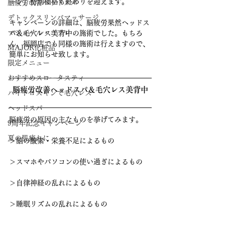
ーン」特別価格も終わりを迎えます。
脳疲労改善ヘッドスパ
デトックスリンパマッサージ
キャンペーンの詳細は、脳疲労果然ヘッドス
マジョール・コフレ
パ＆毛穴レス美背中の施術でした。もちろ
ん、福岡店でも同様の施術は行えますので、
MAJOR化粧品
簡単にお知らせ致します。
限定メニュー
おすすめスロータスティ
脳疲労改善ヘッドスパ＆毛穴レス美背中
ハイドロスキンで毛穴レス
ヘッドスパ
脳疲労の原因の主なものを挙げてみます。
9周年記念キャンペーン
夏の肌疲れに
＞脳の酸素・栄養不足によるもの
＞スマホやパソコンの使い過ぎによるもの
＞自律神経の乱れによるもの
＞睡眠リズムの乱れによるもの