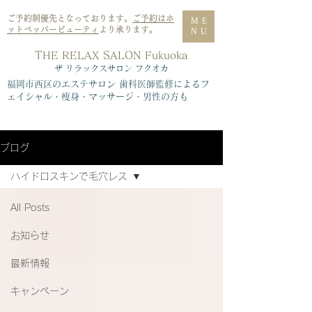
ご予約制優先となっております。
ご予約はホ
ME
ットペッパービューティ
より承ります。
NU
THE RELAX SALON Fukuoka
​ザ リラックスサロン フクオカ
福岡市西区のエステサロン 歯科医師監修によるフ
ェイシャル・痩身・マッサージ・男性の方も
ブログ
ハイドロスキンで毛穴レス
All Posts
お知らせ
最新情報
キャンペーン